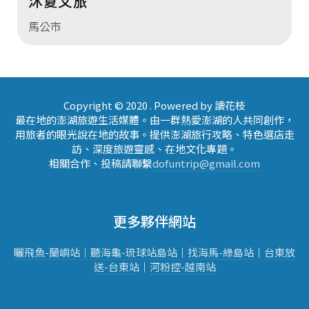
沐夏文旅
馬公市
Copyright © 2020 . Powered by 讀花枝
最在地的澎湖旅遊生活媒體。由一群熱愛澎湖的人共同創作，
用旅者的眼光說在地的故事。提供澎湖旅行攻略、特色選店走
訪、深度旅遊靈感、在地文化專題。
相關合作、投稿請聯繫
dofuntrip@gmail.com
更多夥伴網站
曬飛魚-蘭嶼站｜
聽海龜-琉球站
島站
｜
找海馬-綠島站
｜
台東放
送-台東站
｜
河粉控-越南站