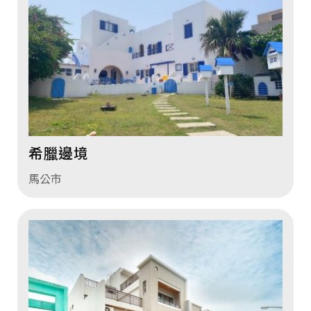
希臘邊境
馬公市