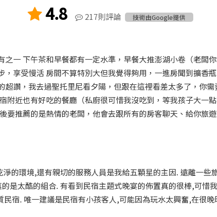
4.8
217則評論
技術由Google提供
有之一 下午茶和早餐都有一定水準，早餐大推澎湖小卷（老闆
步，享受慢活 房間不算特別大但我覺得夠用，一進房聞到擴香瓶
的超讚，我去過聖托里尼看夕陽，但跟在這裡看差太多了，你需
民宿附近也有好吃的餐廳（私廚很可惜我沒吃到，等我孩子大一點
最後要推薦的是熱情的老闆，他會去跟所有的房客聊天、給你旅遊
乾淨的環境,還有親切的服務人員是我給五顆星的主因. 遠離一些
敞篷真的是太酷的組合. 有看到民宿主題式晚宴的佈置真的很棒,可惜
優質民宿. 唯一建議是民宿有小孩客人,可能因為玩水太興奮,在很