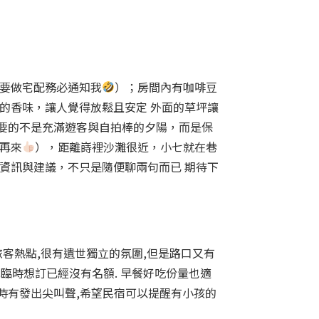
你要做宅配務必通知我
）；房間內有咖啡豆
的香味，讓人覺得放鬆且安定 外面的草坪讓
要的不是充滿遊客與自拍棒的夕陽，而是保
再來
），距離嵵裡沙灘很近，小七就在巷
資訊與建議，不只是隨便聊兩句而已 期待下
旅客熱點,很有遺世獨立的氛圍,但是路口又有
我臨時想訂已經沒有名額. 早餐好吃份量也適
晚時有發出尖叫聲,希望民宿可以提醒有小孩的