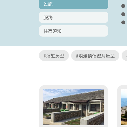
設施
服務
住宿須知
#浴缸房型
#浪漫情侶蜜月房型