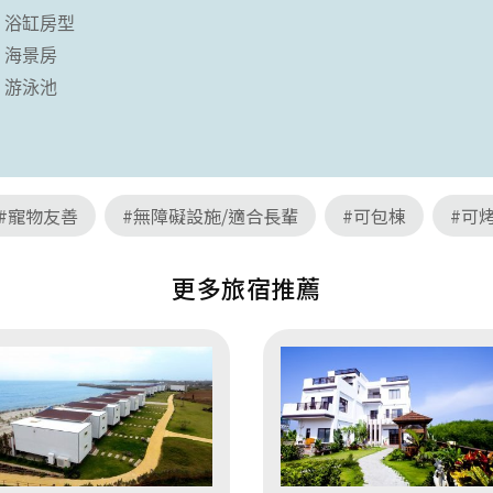
浴缸房型
海景房
游泳池
#寵物友善
#無障礙設施/適合長輩
#可包棟
#可
更多旅宿推薦