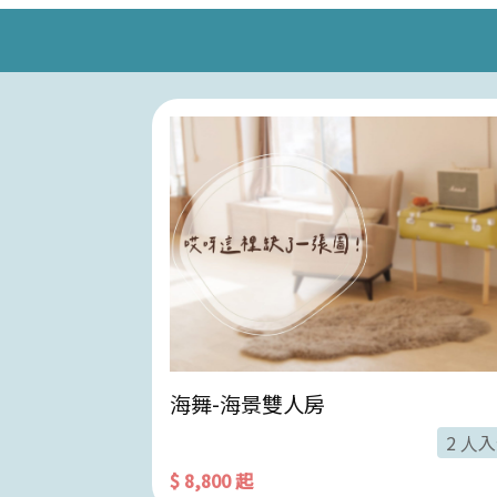
房
海舞-海景雙人房
4 人入住
2 人
$ 8,800 起