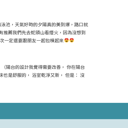
宿泳池，天氣好時的夕陽真的美到爆，路口就
好有推薦我們先去蛇頭山看煙火，因為沒想到
次一定還要跟朋友一起包棟起來
私 3 （陽台的設計我覺得需要改善， 你在陽台
床也是舒服的， 浴室乾淨又新， 但是： 沒