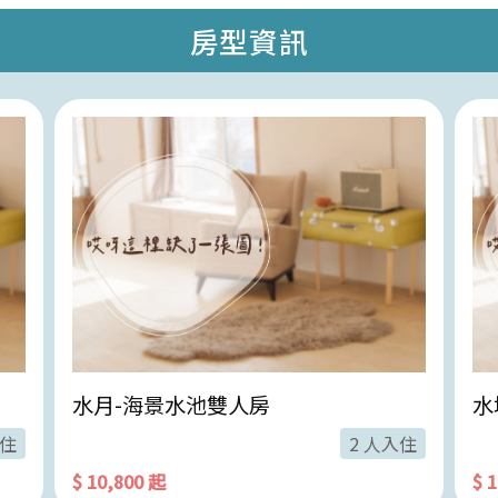
房型資訊
水月-海景水池雙人房
水
入住
2 人入住
$ 10,800 起
$ 