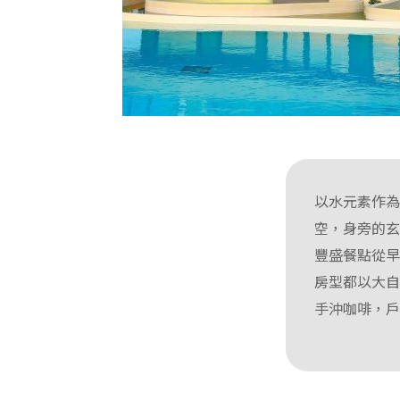
以水元素作
空，身旁的
豐盛餐點從
房型都以大自
手沖咖啡，