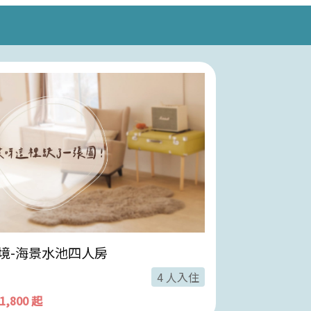
境-海景水池四人房
風影-海景親
4 人入住
11,800 起
$ 10,800 起