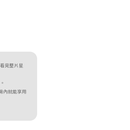
能看見整片星
歸。
在房內就能享用