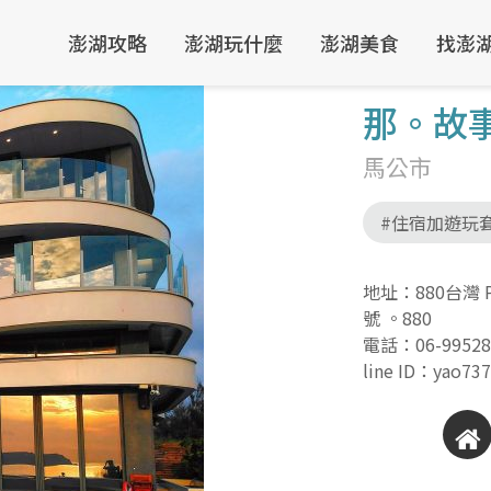
澎湖攻略
澎湖玩什麼
澎湖美食
找澎
那。故
馬公市
#住宿加遊玩
地址：880台灣 Pen
號 。880
電話：
06-9952
line ID：yao73