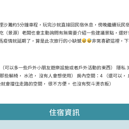
𥚃沙灘約5分鐘車程，玩完沙就直接回民宿休息，傍晚繼續玩民
好好吃（景源）老闆也會主動詢問有無需要介紹一些建議景點，還
爲疫情就延期了，算是此次旅行的小缺憾
非常喜歡這裡，下
5 環境 4 （可以多一些戶外小朋友遊樂設施或者戶外活動的東西） 隱
些躺椅， 水池， 沒有人會想使用） 房內空間：4 （還可以， 
後就會擋住走路的空間， 很不方便。 也沒有熨斗燙衣板）
住宿資訊