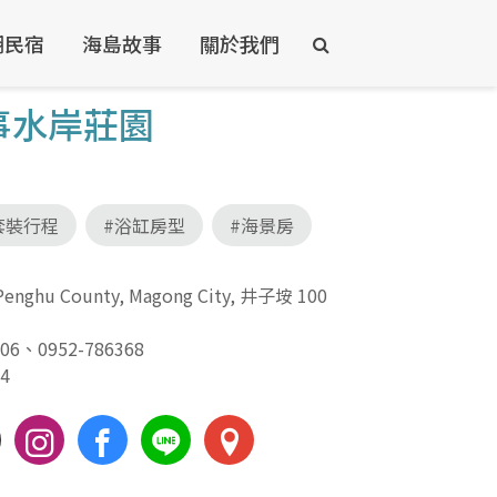
湖民宿
海島故事
關於我們
事水岸莊園
套裝行程
#浴缸房型
#海景房
ghu County, Magong City, 井子垵 100
806
、
0952-786368
74