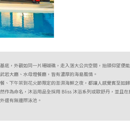
為基底，外觀如同一片珊瑚礁，走入落大公共空間，抬頭仰望便
玄武岩大廳、水母燈餐廳，皆有濃厚的海島風情。
早餐、下午茶到花火節限定的澎湃海鮮之夜，都讓人感覺賓至如
然作為命名，沐浴用品全採用 Bliss 沐浴系列或歐舒丹，並且
戶外還有無邊際泳池。