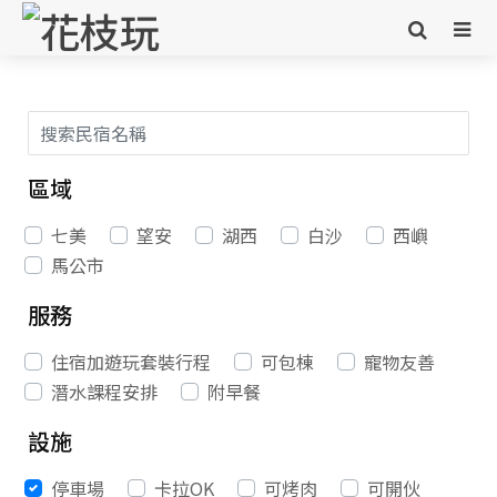
區域
七美
望安
湖西
白沙
西嶼
馬公市
服務
住宿加遊玩套裝行程
可包棟
寵物友善
潛水課程安排
附早餐
設施
停車場
卡拉OK
可烤肉
可開伙