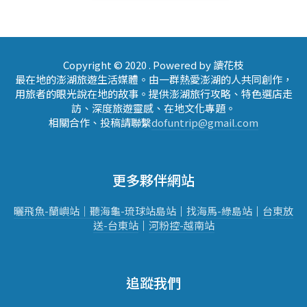
Copyright © 2020 . Powered by 讀花枝
最在地的澎湖旅遊生活媒體。由一群熱愛澎湖的人共同創作，
用旅者的眼光說在地的故事。提供澎湖旅行攻略、特色選店走
訪、深度旅遊靈感、在地文化專題。
相關合作、投稿請聯繫
dofuntrip@gmail.com
更多夥伴網站
曬飛魚-蘭嶼站｜
聽海龜-琉球站
島站
｜
找海馬-綠島站
｜
台東放
送-台東站
｜
河粉控-越南站
追蹤我們