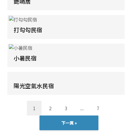
艷晴居
打勾勾民宿
小暑民宿
陽光空氣水民宿
1
2
3
...
7
下一頁 »