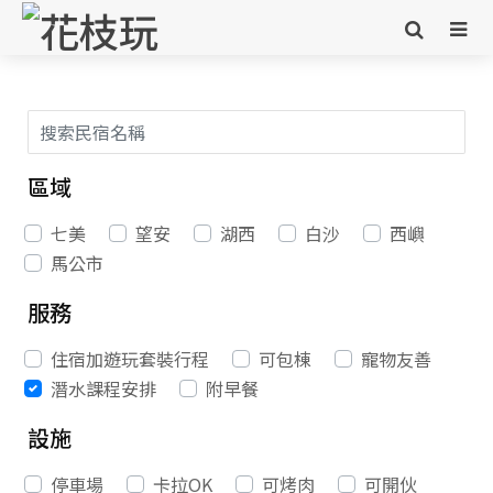
區域
七美
望安
湖西
白沙
西嶼
馬公市
服務
住宿加遊玩套裝行程
可包棟
寵物友善
潛水課程安排
附早餐
設施
停車場
卡拉OK
可烤肉
可開伙