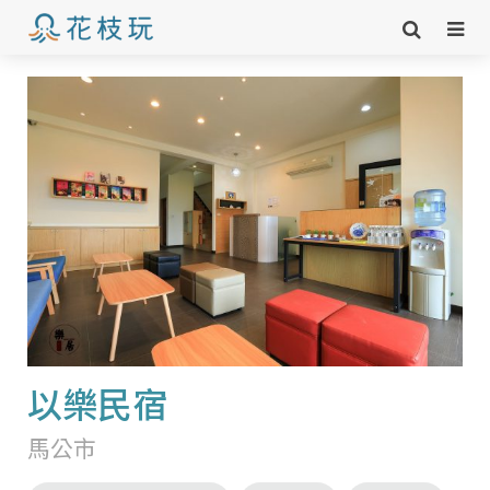
以樂民宿
馬公市