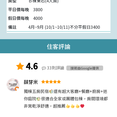
Ｂ棟東石(4人房)
3800
4000
4月~9月 (10/1~10/11)不分平假日3400
住客評論
4.6
33則評論
技術由Google提供
薛芽米
獨棟五房民宿
還有超大客廳+餐廳+廚房+迷
你庭院
很適合全家或團體包棟，房間環境都
非常乾淨舒適，超推薦