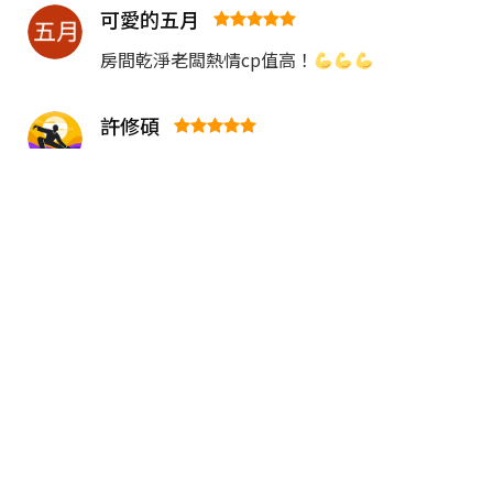
可愛的五月
房間乾淨老闆熱情cp值高！
許修碩
老闆親切~房間乾淨~浴室廁所也很棒~是適合旅
行居住的地方
Jacky Wang
民宿主人親切客氣，房間、浴室都很乾淨，物
有所值，附近停車位很好找
莊伶萱
環境乾淨，住起來很舒適