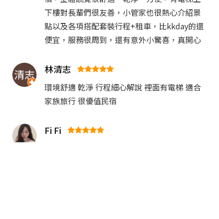
下樓對長輩們很友善，小管家也很熱心介紹景
點以及各項搭配套裝行程+租車，比kkday的還
便宜，服務很周到，還有意外小驚喜，真開心
林清志
環境舒適 亁淨 行程細心解說 裡面有電梯 適合
家族旅行 很優值民宿
Fi Fi
這間民宿服務超好
下次來澎湖一定會在來這
間 裝潢的也很漂亮 我們訂3天 最後一天還準備
蛋糕跟水果 也幫忙我們訂票 及旅遊補助 太貼心
了
陳志亨