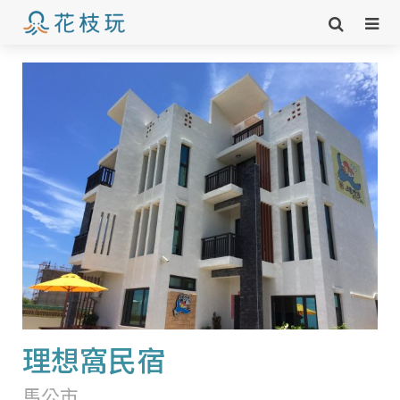
理想窩民宿
馬公市