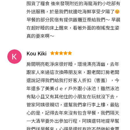
囤貨了糧食 後來發現附近的海龍海釣小吃部有
外送服務，於是我們就邊吃海鮮享受夕陽了
早餐的部分民宿有提供飯糰豆漿給我們～ 早晨
在超好睡的床上醒來，看著外面的樹搖曳生姿
真的要來啊～
Kou Kiki
房間明亮乾淨床很好睡，環境漂亮清幽，去年
跟家人來過這次換帶朋友來，跟老闆訂房老闆
還說記得我們給我打好客人折扣（害羞），今
年還多了美美ｄｅｒ戶外跟小泳池！雖然泳池
有點小且又有其他住的小朋友在玩就沒下去，
管家阿姨很親切，還幫我們拿行李上樓，最貼
心的是，記得去年來沒有包含早餐，我們隔天
一大清早要外出參加行程，阿姨還特地提早幫
我們送早餐來，心得是還好有吃不然做船會更