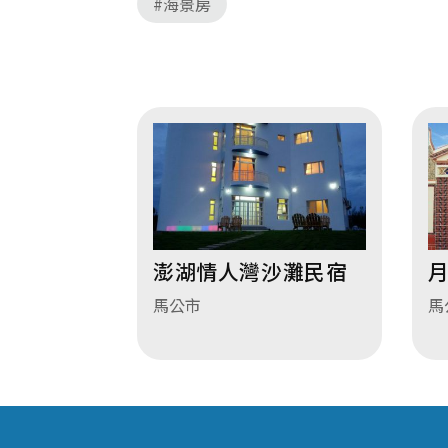
#海景房
澎湖情人灣沙灘民宿
月
馬公市
馬