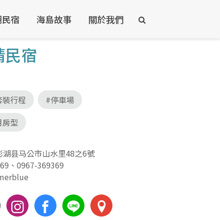
湖民宿
海島故事
關於我們
晴民宿
套裝行程
#停車場
月房型
澎湖县马公市山水里48之6號
369
、
0967-369369
merblue