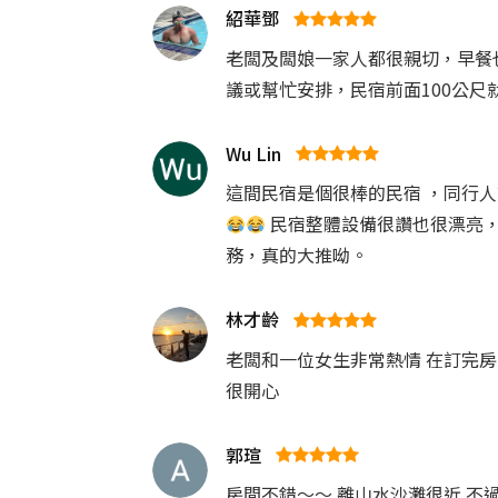
紹華鄧
老闆及闆娘一家人都很親切，早餐
議或幫忙安排，民宿前面100公尺
Wu Lin
這間民宿是個很棒的民宿 ，同行
民宿整體設備很讚也很漂亮
務，真的大推呦。
林才齡
老闆和一位女生非常熱情 在訂完房
很開心
郭瑄
房間不錯～～ 離山水沙灘很近 不