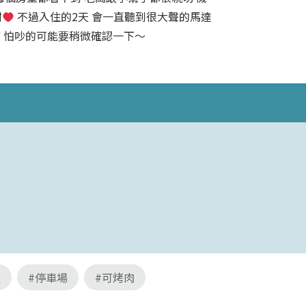
謝
不過入住的2天 會一直聽到很大聲的馬達
應 怕吵的可能要稍微確認一下～
型
#停車場
#可烤肉