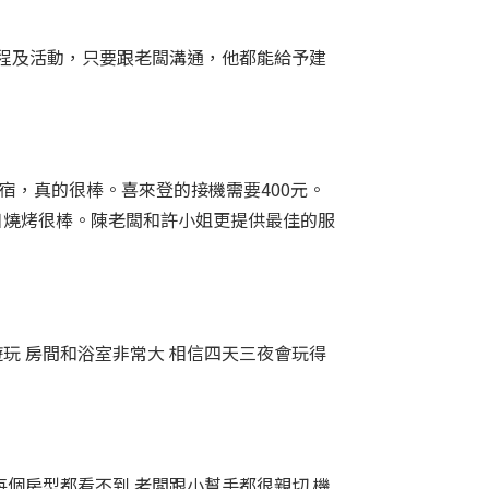
程及活動，只要跟老闆溝通，他都能給予建
宿，真的很棒。喜來登的接機需要400元。
日燒烤很棒。陳老闆和許小姐更提供最佳的服
玩 房間和浴室非常大 相信四天三夜會玩得
每個房型都看不到 老闆跟小幫手都很親切 機