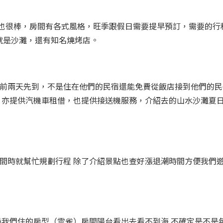
也很棒，房間有各式風格，旺季跟假日需要提早預訂，需要的行
就是沙灘，還有知名燒烤店。
人前兩天先到，不是住在他們的民宿還能免費從飯店接到他們的民
，亦提供汽機車租借，也提供接送機服務，介紹去的山水沙灘夏
間時就幫忙規劃行程 除了介紹景點也查好漲退潮時間方便我們遊
過我們住的房型（雲雀）房間陽台看出去看不到海 不確定是不是