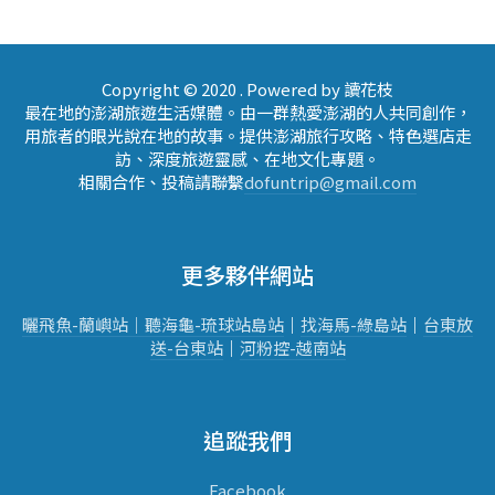
Copyright © 2020 . Powered by 讀花枝
最在地的澎湖旅遊生活媒體。由一群熱愛澎湖的人共同創作，
用旅者的眼光說在地的故事。提供澎湖旅行攻略、特色選店走
訪、深度旅遊靈感、在地文化專題。
相關合作、投稿請聯繫
dofuntrip@gmail.com
更多夥伴網站
曬飛魚-蘭嶼站｜
聽海龜-琉球站
島站
｜
找海馬-綠島站
｜
台東放
送-台東站
｜
河粉控-越南站
追蹤我們
Facebook