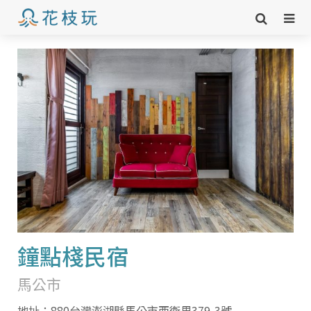
鐘點棧民宿
馬公市
地址：880台灣澎湖縣馬公市西衛里379-3號