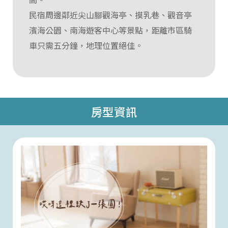
民宿周邊鄰近尖山腳觀海亭、摸乳巷、觀音亭
濱海公園、南海遊客中心等景點，距離市區騎
車只需五分鐘，地理位置絕佳。
房型資訊