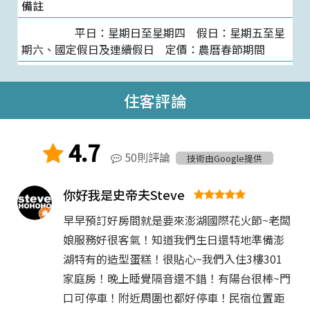
標準四人房
平日：星期日至星期四    假日：星期五至星
期六、國定假日及連續假日    定價：農曆春節期間
4 人入住
$ 3,200 起
住客評論
4.7
50則評論
技術由Google提供
你好我是史帝夫Steve
早早預訂好房間就是要來澎湖國際花火節~老闆
娘服務好很客氣！知道我們生日還特地準備澎
湖特有的造型蛋糕！很貼心~我們入住3樓301
家庭房！晚上睡覺隔音還不錯！有陽台很棒~門
口可停車！附近周圍也都好停車！民宿位置距