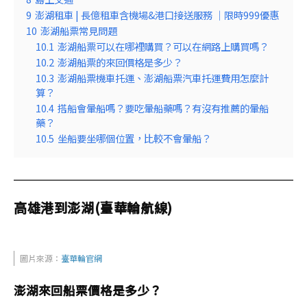
9
澎湖租車 | 長億租車含機場&港口接送服務 ｜限時999優惠
10
澎湖船票常見問題
10.1
澎湖船票可以在哪裡購買？可以在網路上購買嗎？
10.2
澎湖船票的來回價格是多少？
10.3
澎湖船票機車托運、澎湖船票汽車托運費用怎麼計
算？
10.4
搭船會暈船嗎？要吃暈船藥嗎？有沒有推薦的暈船
藥？
10.5
坐船要坐哪個位置，比較不會暈船？
高雄港到澎湖(臺華輪航線)
圖片來源：
臺華輪官網
澎湖來回船票價格是多少？