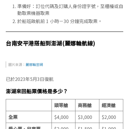
準備好：訂位代碼及訂購人身份證字號，至櫃檯或自
動取票機器取票
於船班啟航前 1 小時－30 分鐘完成取票。
台南安平港搭船到澎湖(麗娜輪航線)
圖片來源：
麗娜輪官網
已於2023年5月3日復航
澎湖來回船票價格是多少？
頭等艙
商務艙
經濟艙
全票
$4,000
$3,000
$2,000
愛心票、兒童票
$2,000
$1,500
$1,000