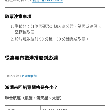
取票注意事項
準備好：訂位代碼及訂購人身分證、駕照或健保卡，
至櫃檯取票
於船班啟航前 90 分鐘－30 分鐘完成取票。
從嘉義布袋港搭船到澎湖
圖片來源：
百麗輪官網
澎湖來回船票價格是多少？
聯合航運（凱旋、滿天星、太吉）