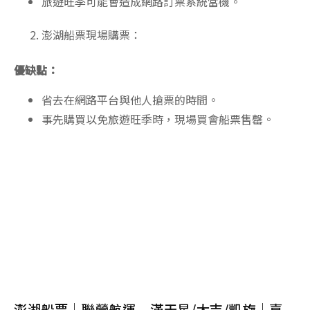
旅遊旺季可能會造成網路訂票系統當機。
澎湖船票現場購票：
優缺點：
省去在網路平台與他人搶票的時間。
事先購買以免旅遊旺季時，現場買會船票售罄。
澎湖船票｜聯營航運 – 滿天星/太吉/凱旋｜嘉