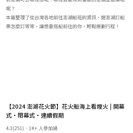
呢？
本篇整理了從台灣各地前往澎湖船班的資訊、遊澎湖訂船
票怎麼訂等等，讓想要搭船前往的你，輕鬆規劃行程！
【2024 澎湖花火節】花火船海上看煙火 | 開幕
式・閉幕式・連續假期
4.3
(251)．1K+ 人參加過