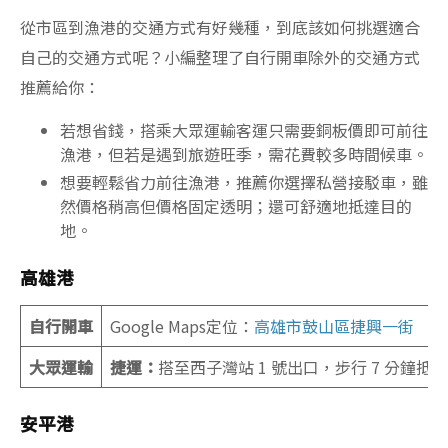
從市區到漁港的交通方式有好幾種，到底該如何挑選適合
自己的交通方式呢？小編整理了自行開車除外的交通方式
推薦給你：
若想省錢，搭乘大眾運輸客運只需要銅板價即可前往
漁港，但若是遇到旅遊旺季，需花費較多時間候車。
想要輕鬆省力前往漁港，推薦你選擇私營接駁車，雖
然價格稍高但價格固定透明；還可舒適地抵達目的
地。
高雄港
自行開車
Google Maps定位：
高雄市鼓山區捷興一街
大眾運輸
捷運：
搭至西子灣站 1 號出口，步行 7 分鐘抵
安平港