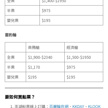
全票
$1,400-$1950
半票
$975
嬰兒票
$195
雲豹輪
商務艙
經濟艙
全票
$1,900-$2340
$1,500-$1950
半票
$1,170
$975
嬰兒票
$195
$195
要如何買船票？
澎湖船票線上訂購：
百麗輪官網
、
KKDAY
、
KLOOK