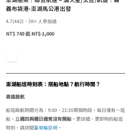
義布袋港-澎湖馬公港出發
4.7
(442)．3K+ 人參加過
NT$ 749 起
NT$ 1,000
澎湖船班時刻表：搭船地點？航行時間？
高雄啟航
船班啟航時間分為：9:00、23:30兩個時段，每日僅有一班
船，且
週四與週日通常沒有開船
。更詳細、更即時的船班
時刻，請詳閱
臺華輪官網
。