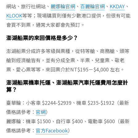
網站、旅行社網站、
麗娜輪官網
、
百麗輪官網
、
KKDAY
、
KLOOK
等等；現場購買則僅有少數港口提供，但很有可能
會買不到票，通常大家都會先預訂。
澎湖船票的來回價格是多少？
澎湖船票分成許多等級與票種，從特等艙、商務艙、頭等
艙到經濟艙皆有，並有分成全票、半票、兒童票、敬老
票、愛心票等等，來回票介於NT$195－$4,000 左右。
澎湖船票機車托運、澎湖船票汽車托運費用怎麼計
算？
臺華輪：小客車 $2244-$2939、機車 $235-$1932（最新
價格請參考：
官網
）
麗娜輪：機車 $1500、自行車 $400、電動車 $600（最新
價格請參考：
官方Facebook
）