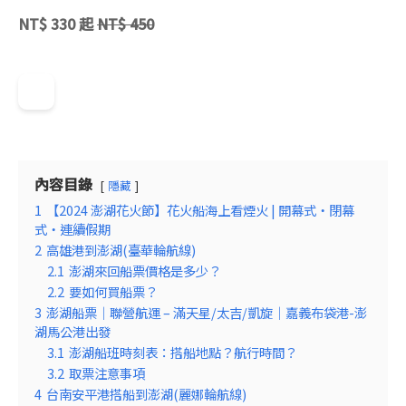
NT$ 330 起
NT$ 450
內容目錄
隱藏
1
【2024 澎湖花火節】花火船海上看煙火 | 開幕式・閉幕
式・連續假期
2
高雄港到澎湖(臺華輪航線)
2.1
澎湖來回船票價格是多少？
2.2
要如何買船票？
3
澎湖船票｜聯營航運 – 滿天星/太吉/凱旋｜嘉義布袋港-澎
湖馬公港出發
3.1
澎湖船班時刻表：搭船地點？航行時間？
3.2
取票注意事項
4
台南安平港搭船到澎湖(麗娜輪航線)