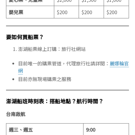
嬰兒票
$200
$200
$200
要如何買船票？
澎湖船票線上訂購：旅行社網站
目前唯一的購票管道，代理旅行社請詳閱：
麗娜輪官
網
目前亦無現場購票之服務
澎湖船班時刻表：搭船地點？航行時間？
台南啟航
週三、週五
9:00