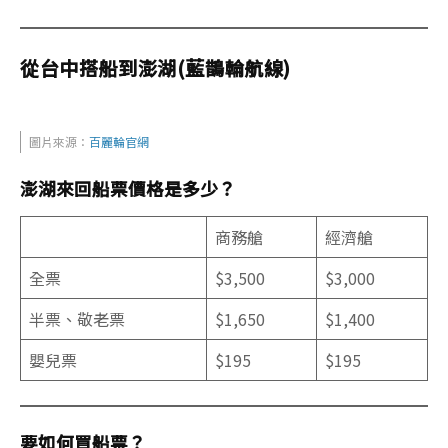
從台中搭船到澎湖(藍鵲輪航線)
圖片來源：
百麗輪官網
澎湖來回船票價格是多少？
商務艙
經濟艙
全票
$3,500
$3,000
半票、敬老票
$1,650
$1,400
嬰兒票
$195
$195
要如何買船票？