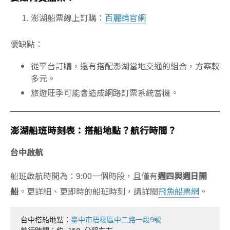
澎湖船票線上訂購：
百麗輪官網
優缺點：
從平台訂購，還有搭配澎湖當地交通的組合，方案較
多元。
旅遊旺季可能會造成網路訂票系統當機。
澎湖船班時刻表：搭船地點？航行時間？
台中啟航
船班啟航時間為：9:00一個時段，且僅有
週四與週日開
船
。更詳細、更即時的船班時刻，請詳閱
飛魚船票網
。
台中搭船地點：
臺中市梧棲區中二路一段9號