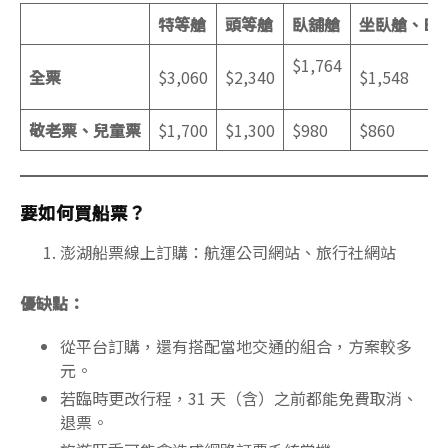
特等艙
頭等艙
臥舖艙
坐臥艙、B1-
$1,764
全票
$3,060
$2,340
$1,548
敬老票、兒童票
$1,700
$1,300
$980
$860
要如何買船票？
澎湖船票線上訂購：航運公司網站、旅行社網站
優缺點：
從平台訂購，還有搭配當地交通的組合，方案較多
元。
若臨時更改行程，31 天（含）之前都能免費取消、
退票。