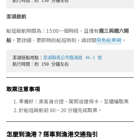
航行時間：約 150 分鐘左右
澎湖啟航
船班啟航時間為：15:00一個時段，且僅有
週三與週六開
船
。更詳細、更即時的船班時刻，請詳閱
飛魚船票網
。
澎湖搭船地點：
澎湖縣馬公市臨海路 36-1 號
航行時間：約 150 分鐘左右
取票注意事項
準備好：乘客身分證、駕照或健保卡，至櫃檯取票
於船班啟航前 60－20 分鐘完成取票。
怎麼到漁港？搭車到漁港交通指引