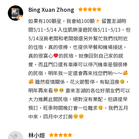
Bing Xuan Zhong
如果有100顆星，我會給100顆
留置澎湖時
間5/11~5/14 入住凱樂漫遊民宿5/11~5/13，但
5/14沒房老闆和老闆娘還另外幫忙我們找附近
的住宿，真的很棒，也提供早餐和機場接送，
真的很窩心
的民宿，就像回到自己家的感
覺，而且門口還有車庫可以停汽機車是個很棒
的民宿，明年我一定還會再來找您們喲～～
雖然疫情關係，花火節暫停，有點沮喪
，
明年再來看
要來澎湖的各位好朋友們可以
大力推薦此間民宿，絕對沒有業配，但請提早
預訂，旺季時間晚訂會一位難求
，我們五月
中來，四月中才訂房
林小烜