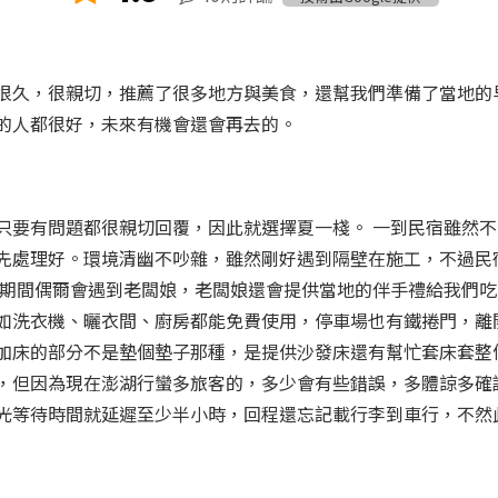
很久，很親切，推薦了很多地方與美食，還幫我們準備了當地的
的人都很好，未來有機會還會再去的。
只要有問題都很親切回覆，因此就選擇夏一棧。 一到民宿雖然
先處理好。環境清幽不吵雜，雖然剛好遇到隔壁在施工，不過民
宿期間偶爾會遇到老闆娘，老闆娘還會提供當地的伴手禮給我們吃!
備，如洗衣機、曬衣間、廚房都能免費使用，停車場也有鐵捲門，
加床的部分不是墊個墊子那種，是提供沙發床還有幫忙套床套整個
，但因為現在澎湖行蠻多旅客的，多少會有些錯誤，多體諒多確
光等待時間就延遲至少半小時，回程還忘記載行李到車行，不然