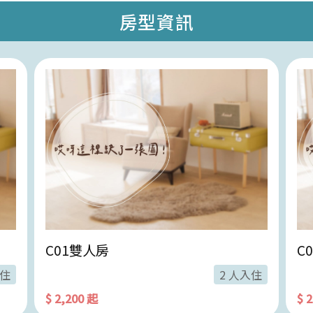
房型資訊
C01雙人房
C
入住
2 人入住
$ 2,200 起
$ 