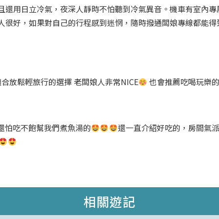
且還用日立冷氣，夜深人靜時不怕聽到冷氣異音。機車有室內專
人很好，如果對自己的行程感到迷惘，隨時撥通闆娘專線都能得到最
合放鬆輕旅行的選擇 老闆娘人非常NICE
也會推薦吃喝玩樂的
晨還怕吃不飽幫我們煮魚湯的
還一直介紹好吃的，房間氣派
相關遊記