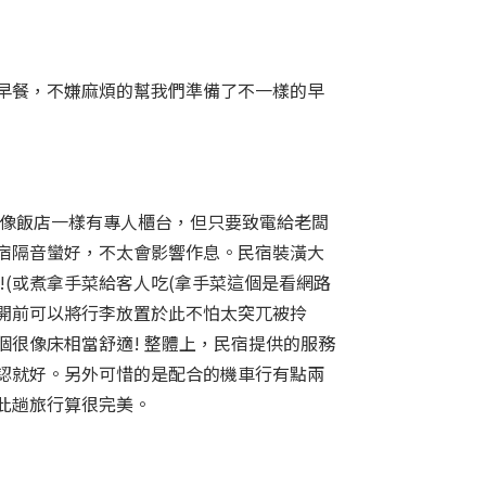
早餐，不嫌麻煩的幫我們準備了不一樣的早
不像飯店一樣有專人櫃台，但只要致電給老闆
宿隔音蠻好，不太會影響作息。民宿裝潢大
(或煮拿手菜給客人吃(拿手菜這個是看網路
離開前可以將行李放置於此不怕太突兀被拎
很像床相當舒適! 整體上，民宿提供的服務
認就好。另外可惜的是配合的機車行有點兩
此趟旅行算很完美。