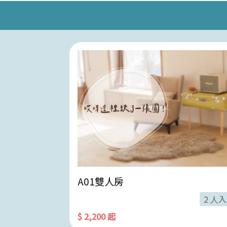
A01雙人房
4 人入住
2 人
$ 2,200 起