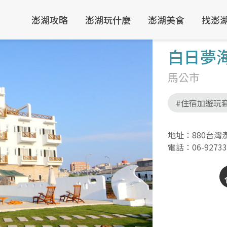
澎湖攻略
澎湖玩什麼
澎湖美食
找澎
白日夢
馬公市
#住宿加遊玩
地址：880台灣
電話：
06-9273