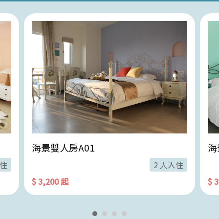
海景雙人房A01
海
入住
2 人入住
$ 3,200 起
$ 