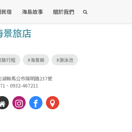
湖民宿
海島故事
關於我們
海景旅店
套裝行程
#海景房
#游泳池
澎湖縣馬公市陽明路237號
371
、
0932-467211