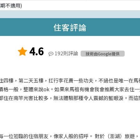
假期不適用)
住客評論
4.6
192則評論
技術由Google提供
住四樓，第二天五樓，扛行李花費一些功夫，不過也是唯一在馬
價格一般，整體來說ok。如果來馬祖有機會我會推薦大家去住
都住在南竿光害比較多，無法體驗那種令人震撼的藍眼淚。而這
每一位蒞臨的住宿朋友，像家人般的招呼。 對於（澎湖）旅遊