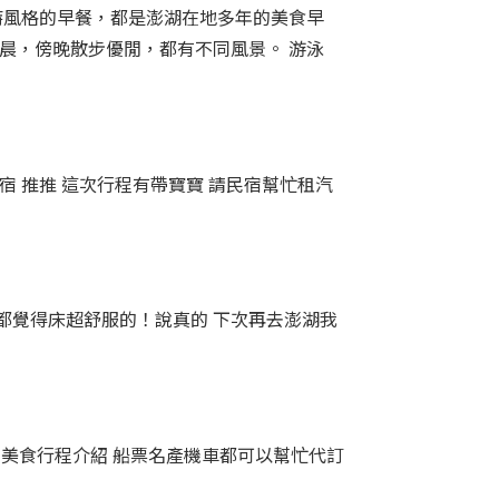
特風格的早餐，都是澎湖在地多年的美食早
晨，傍晚散步優閒，都有不同風景。 游泳
宿 推推 這次行程有帶寶寶 請民宿幫忙租汽
都覺得床超舒服的！說真的 下次再去澎湖我
的美食行程介紹 船票名產機車都可以幫忙代訂