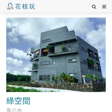
綠空間
馬公市