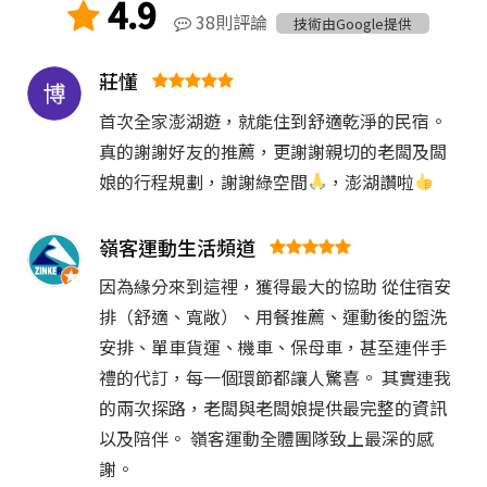
4.9
38則評論
技術由Google提供
莊懂
首次全家澎湖遊，就能住到舒適乾淨的民宿。
真的謝謝好友的推薦，更謝謝親切的老闆及闆
娘的行程規劃，謝謝綠空間
，澎湖讚啦
嶺客運動生活頻道
因為緣分來到這裡，獲得最大的協助 從住宿安
排（舒適、寬敞）、用餐推薦、運動後的盥洗
安排、單車貨運、機車、保母車，甚至連伴手
禮的代訂，每一個環節都讓人驚喜。 其實連我
的兩次探路，老闆與老闆娘提供最完整的資訊
以及陪伴。 嶺客運動全體團隊致上最深的感
謝。