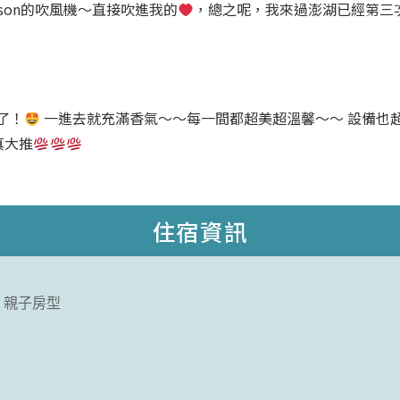
son的吹風機～直接吹進我的
，總之呢，我來過澎湖已經第三
了！
一進去就充滿香氣～～每一間都超美超溫馨～～ 設備也超
真大推
住宿資訊
親子房型