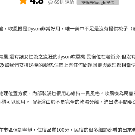
69則評論
技術由Google提供
適，吹風機是Dyson非常好用，唯一美中不足是沒有提供梳子（
風.還有讓女性為之瘋狂的dyson吹風機.民宿位在老街旁.但
李及幫我們安排送機的服務.住宿上有任何問題回覆與處理都相當快
地理位置方便，內部裝潢也很用心維持一貫風格。吹風機為厲害的
冰櫃可以使用。 而衛浴由於不是完全的乾濕分離，進出洗手間要
在市區但卻寧靜，住宿品質100分，民宿的很多細節都看的出來