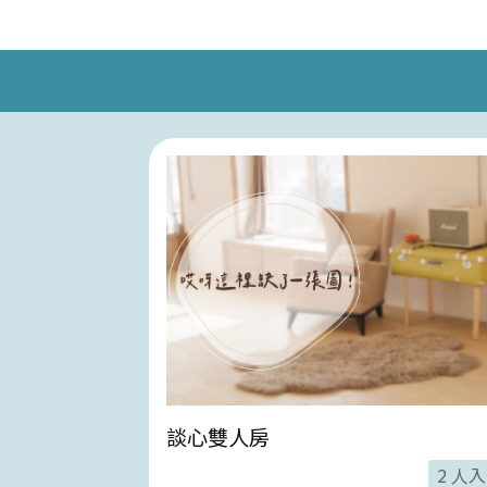
談心雙人房
4 人入住
2 人