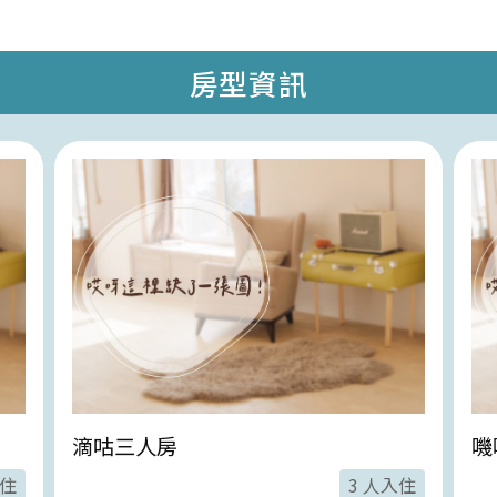
房型資訊
滴咕三人房
嘰
入住
3 人入住