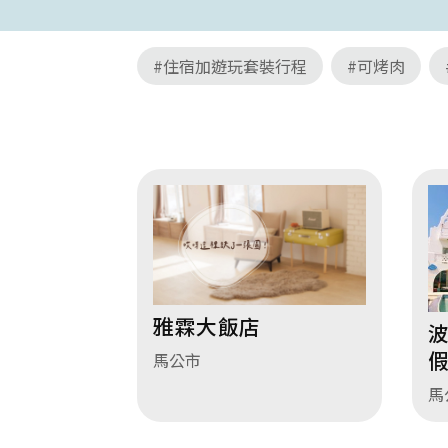
#住宿加遊玩套裝行程
#可烤肉
雅霖大飯店
馬公市
馬