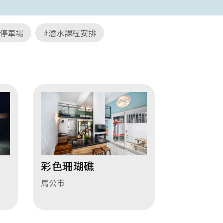
#停車場
#潛水課程安排
彩色珊瑚礁
馬公市