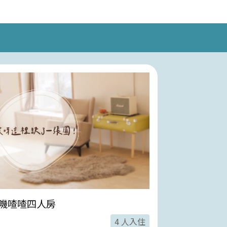
嘰喳喳四人房
談心雙人房
4 人入住