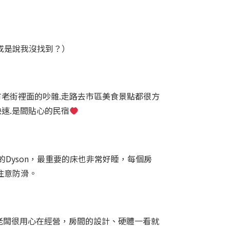
或是說我沒找到？）
沒有老街裡面的吵雜.走路去市區美食景點都很方
速.是間貼心的民宿
Dyson，最重要的床也非常好睡，每個房
注意防滑。
老闆很用心在經營，房間的設計、硬體一看就