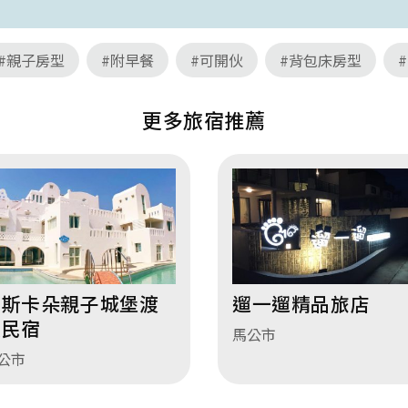
#親子房型
#附早餐
#可開伙
#背包床房型
更多旅宿推薦
波斯卡朵親子城堡渡
遛一遛精品旅店
假民宿
馬公市
公市