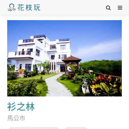
衫之林
馬公市