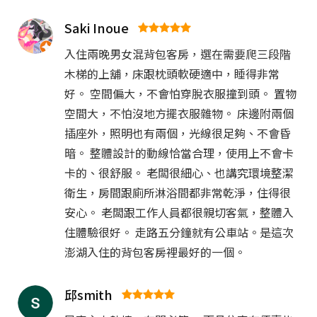
Saki Inoue
入住兩晚男女混背包客房，選在需要爬三段階
木梯的上舖，床跟枕頭軟硬適中，睡得非常
好。 空間偏大，不會怕穿脫衣服撞到頭。 置物
空間大，不怕沒地方擺衣服雜物。 床邊附兩個
插座外，照明也有兩個，光線很足夠、不會昏
暗。 整體設計的動線恰當合理，使用上不會卡
卡的、很舒服。 老闆很細心、也講究環境整潔
衛生，房間跟廁所淋浴間都非常乾淨，住得很
安心。 老闆跟工作人員都很親切客氣，整體入
住體驗很好。 走路五分鐘就有公車站。是這次
澎湖入住的背包客房裡最好的一個。
邱smith