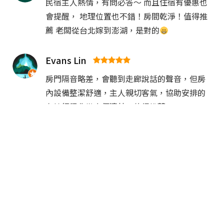
民宿主人熱情，有問必答～ 而且住宿有優惠也
會提醒， 地理位置也不錯！房間乾淨！值得推
薦 老闆從台北嫁到澎湖，是對的
Evans Lin
房門隔音略差，會聽到走廊說話的聲音，但房
內設備整潔舒適，主人親切客氣，協助安排的
在地行程非常方便清楚，值得推薦
黃兆弘
民宿造型獨特優美，老闆真親切，同理心對待
遊客及外送員
Mandy
老闆真的超級超級親切！而且還幫我們解決了