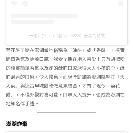
‍一路ㄦ(´･_･`)（@cyr_0223）分享的貼文
菊花餅早期在澎湖當地俗稱為「油餅」或「香餅」，樸實
簡單香氣及酥脆口感，深受早期在地人喜愛！只有胡椒粉
的樸實簡單香氣以及炸的酥脆口感深得大人小孩的心。酥
脆鹹香的口感，令人懷舊。而現今餅舖將澎湖縣縣花「天
人菊」與這古早味餅乾做意象結合，才有了現今「菊花
餅」，不僅外觀討喜可愛，口味大大提升，也成為澎湖在
地知名伴手禮。
澎湖炸棗