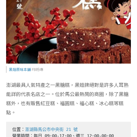
黑妞原味本舖
FB粉專
澎湖最具人氣特產之一黑糖糕，黑妞牌絕對是許多人耳熟
能詳的代表名店之一。位於馬公最熱鬧的商圈，除了黑糖
糕外，也有販售紅豆糕、福圓糕、福心糕、冰心糕等糕
點。
位置：
澎湖縣馬公市中央街 21 號
營業時間：每日 09:00-17:00、週三 12:00-00:00
