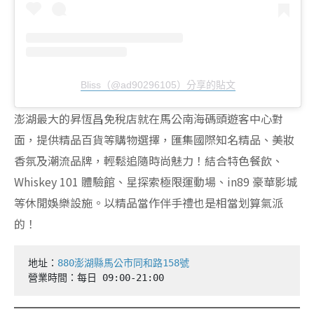
Bliss（@ad90296105）分享的貼文
澎湖最大的昇恆昌免稅店就在馬公南海碼頭遊客中心對
面，提供精品百貨等購物選擇，匯集國際知名精品、美妝
香氛及潮流品牌，輕鬆追隨時尚魅力！結合特色餐飲、
Whiskey 101 體驗館、星探索極限運動場、in89 豪華影城
等休閒娛樂設施。以精品當作伴手禮也是相當划算氣派
的！
地址：
880澎湖縣馬公市同和路158號
營業時間：每日 09:00-21:00