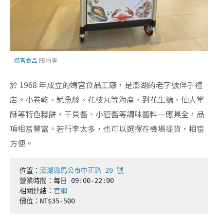
媽宮食品
FB粉專
於 1968 年成立的媽宮食品工廠，是澎湖的老字號伴手禮
店。小卷乾、魷魚絲、花枝丸等海產，到花生糖、仙人掌
酥等特色糕餅，干貝醬、小管醬等調味醬料一應具全，品
項相當豐富。若行李太多，也可以選擇在機場提貨，相當
方便。
位置：
澎湖縣馬公市中正路 20 號
營業時間：每日 09:00-22:00

相關連結：
官網
價位：NT$35-500