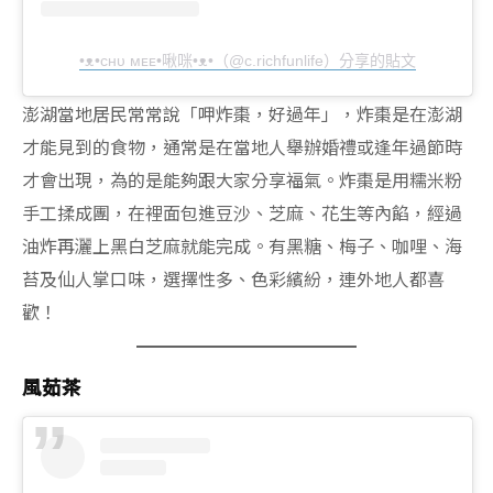
•ᴥ•ᴄʜᴜ ᴍᴇᴇ•啾咪•ᴥ•（@c.richfunlife）分享的貼文
澎湖當地居民常常說「呷炸棗，好過年」，炸棗是在澎湖
才能見到的食物，通常是在當地人舉辦婚禮或逢年過節時
才會出現，為的是能夠跟大家分享福氣。炸棗是用糯米粉
手工揉成團，在裡面包進豆沙、芝麻、花生等內餡，經過
油炸再灑上黑白芝麻就能完成。有黑糖、梅子、咖哩、海
苔及仙人掌口味，選擇性多、色彩繽紛，連外地人都喜
歡！
風茹茶