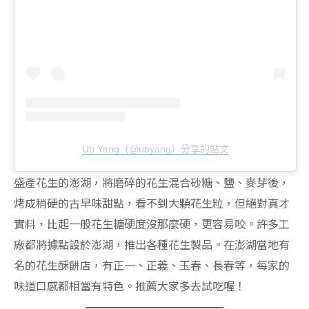
Ub Yang（@ubyang）分享的貼文
盛產花生的澎湖，將磨碎的花生混合砂糖、鹽、麥芽後，
烤成稍硬的古早味甜點，看不到大顆花生粒，但絕對真才
實料，比起一般花生糖硬度沒那麼硬，更容易咬。許多工
廠都將據點設於澎湖，推出各種花生製品。在澎湖當地有
名的花生酥餅店，有正一、正義、玉春、長春等，每家的
味道口感都相當有特色。推薦大家多去試吃喔！