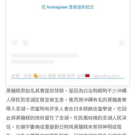
在 Instagram 查看這則貼文
依琳 · 完食
台北 基隆 桃園 新竹 台中
（@eatling.finish）分享的貼文
黑糖糕原始名其實是琉球糕，是因為日治時期時不少沖繩
人移民到澎湖定居並做生意，進而將沖繩有名的黑糖產業
帶入澎湖。而當時有許多人會去日本糕餅店當學徒，也因
此將黑糖糕的技術留在了澎湖。在民風純樸的澎湖人民深
信，在廟宇慶典或重要節日時用黑糖糕來祭拜神明或祖