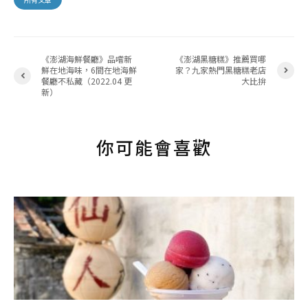
《澎湖海鮮餐廳》品嚐新
《澎湖黑糖糕》推薦買哪
鮮在地海味，6間在地海鮮
家？九家熱門黑糖糕老店
餐廳不私藏（2022.04 更
大比拚
新）
你可能會喜歡