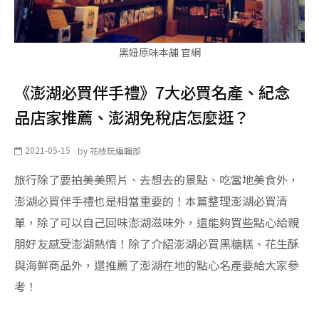
黑妞原味本舖 官網
《澎湖必買伴手禮》7大必買名產、紀念
品店家推薦、澎湖免稅店怎麼逛？
2021-05-15
by
花枝玩編輯部
旅行除了要拍美美照片、去想去的景點、吃當地美食外，
澎湖必買伴手禮也是相當重要的！本篇整理澎湖必買清
單，除了可以自己回味澎湖滋味外，還能夠買些點心給親
朋好友感受澎湖熱情！除了介紹澎湖必買黑糖糕、花生酥
與海鮮商品外，還推薦了澎湖在地的點心名產要給大家參
考！