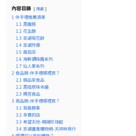
內容目錄
隱藏
1
伴手禮推薦清單
1.1
黑糖糕
1.2
花生酥
1.3
澎湖菊花餅
1.4
澎湖炸棗
1.5
風茹茶
1.6
海鮮調味醬系列
1.7
仙人掌系列
2
食品類-伴手禮哪裡買？
2.1
御品家食品
2.2
黑妞原味本舖
2.3
媽宮食品
3
商品類-伴手禮哪裡買？
3.1
菊島軼事
3.2
多寶的店
3.3
希望天地-珊瑚珍珠館
3.4
澎湖蘆薈購物網-天祥林商行
4
哪裡可以逛街購物？