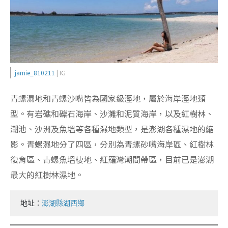
jamie_810211
| IG
青螺濕地和青螺沙嘴皆為國家級溼地，屬於海岸溼地類
型。有岩礁和礫石海岸、沙灘和泥質海岸，以及紅樹林、
潮池、沙洲及魚塭等各種濕地類型，是澎湖各種濕地的縮
影。青螺濕地分了四區，分別為青螺砂嘴海岸區、紅樹林
復育區、青螺魚塭棲地、紅羅灣潮間帶區，目前已是澎湖
最大的紅樹林濕地。
地址：
澎湖縣湖西鄉