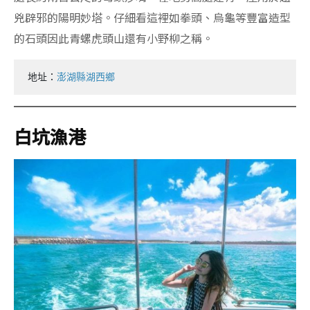
兇辟邪的陽明妙塔。仔細看這裡如拳頭、烏龜等豐富造型
的石頭因此青螺虎頭山還有小野柳之稱。
地址：
澎湖縣湖西鄉
白坑漁港