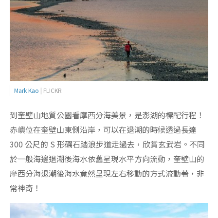
Mark Kao
| FLICKR
到奎壁山地質公園看摩西分海美景，是澎湖的標配行程！
赤嶼位在奎壁山東側沿岸，可以在退潮的時候透過長達
300 公尺的 S 形礪石踏浪步道走過去，欣賞玄武岩。不同
於一般海邊退潮後海水依舊呈現水平方向流動，奎壁山的
摩西分海退潮後海水竟然呈現左右移動的方式流動著，非
常神奇！