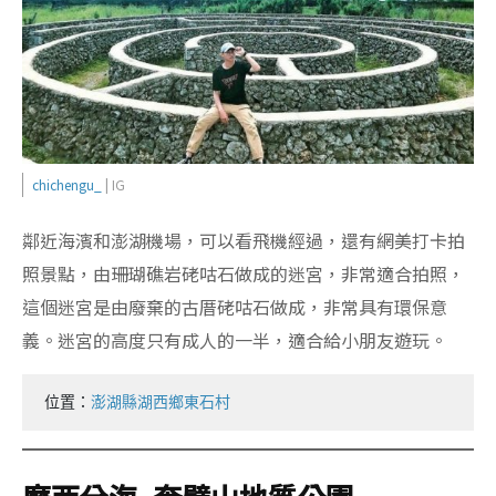
chichengu_
| IG
鄰近海濱和澎湖機場，可以看飛機經過，還有網美打卡拍
照景點，由珊瑚礁岩硓咕石做成的迷宮，非常適合拍照，
這個迷宮是由廢棄的古厝硓咕石做成，非常具有環保意
義。迷宮的高度只有成人的一半，適合給小朋友遊玩。
位置：
澎湖縣湖西鄉東石村