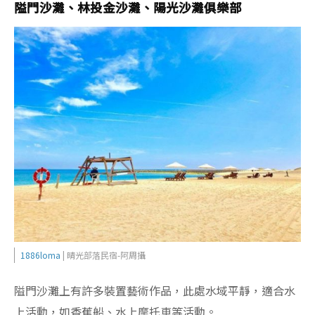
隘門沙灘、林投金沙灘、陽光沙灘俱樂部
1886loma
| 晴光部落民宿-阿周攝
隘門沙灘上有許多裝置藝術作品，此處水域平靜，適合水
上活動，如香蕉船、水上摩托車等活動。