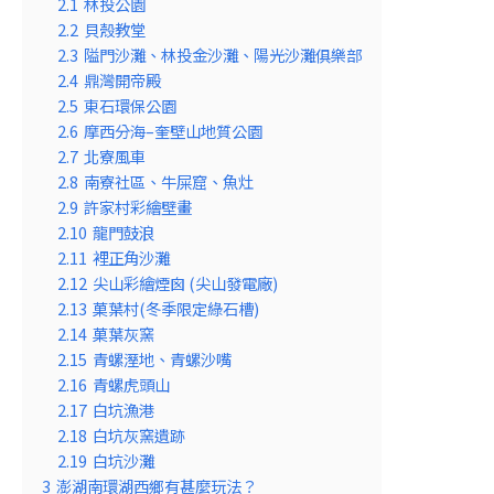
2.1
林投公園
2.2
貝殼教堂
2.3
隘門沙灘、林投金沙灘、陽光沙灘俱樂部
2.4
鼎灣開帝殿
2.5
東石環保公園
2.6
摩西分海–奎壁山地質公園
2.7
北寮風車
2.8
南寮社區、牛屎窟、魚灶
2.9
許家村彩繪壁畫
2.10
龍門鼓浪
2.11
裡正角沙灘
2.12
尖山彩繪煙囪 (尖山發電廠)
2.13
菓葉村(冬季限定綠石槽)
2.14
菓葉灰窯
2.15
青螺溼地、青螺沙嘴
2.16
青螺虎頭山
2.17
白坑漁港
2.18
白坑灰窯遺跡
2.19
白坑沙灘
3
澎湖南環湖西鄉有甚麼玩法？