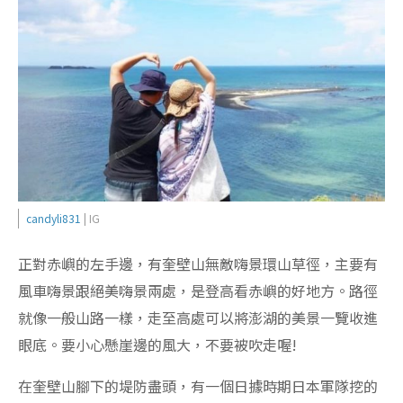
candyli831
| IG
正對赤嶼的左手邊，有奎壁山無敵嗨景環山草徑，主要有
風車嗨景跟絕美嗨景兩處，是登高看赤嶼的好地方。路徑
就像一般山路一樣，走至高處可以將澎湖的美景一覽收進
眼底。要小心懸崖邊的風大，不要被吹走喔!
在奎壁山腳下的堤防盡頭，有一個日據時期日本軍隊挖的