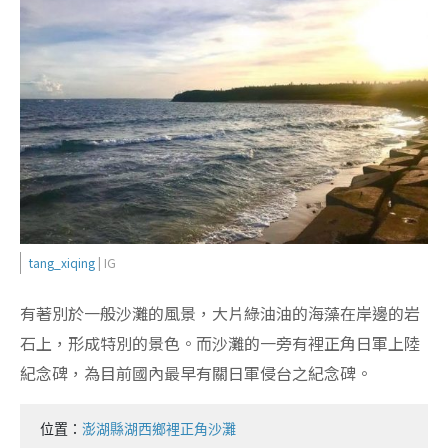
tang_xiq
i
ng
| IG
有著別於一般沙灘的風景，大片綠油油的海藻在岸邊的岩
石上，形成特別的景色。而沙灘的一旁有裡正角日軍上陸
紀念碑，為目前國內最早有關日軍侵台之紀念碑。
位置：
澎湖縣湖西鄉裡正角沙灘