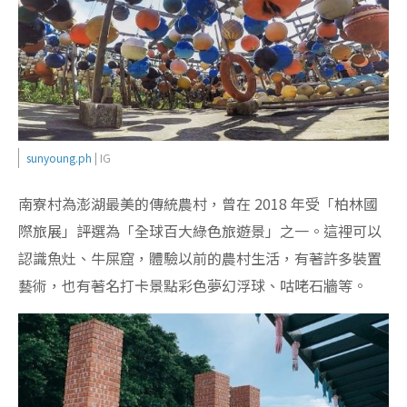
sunyoung.ph
| IG
南寮村為澎湖最美的傳統農村，曾在 2018 年受「柏林國
際旅展」評選為「全球百大綠色旅遊景」之一。這裡可以
認識魚灶、牛屎窟，體驗以前的農村生活，有著許多裝置
藝術，也有著名打卡景點彩色夢幻浮球、咕咾石牆等。