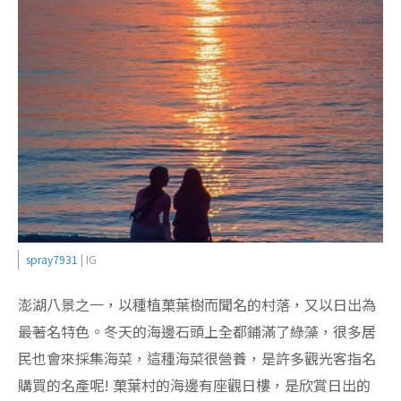
spray7931
| IG
澎湖八景之一，以種植菓葉樹而聞名的村落，又以日出為
最著名特色。冬天的海邊石頭上全都鋪滿了綠藻，很多居
民也會來採集海菜，這種海菜很營養，是許多觀光客指名
購買的名產呢! 菓葉村的海邊有座觀日樓，是欣賞日出的