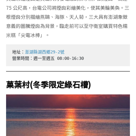
75 公尺高，台電公司將煙囪彩繪美化，使其美輪美奐。三
根煙囪分別描繪燕鷗、海豚、天人菊，三大具有澎湖象徵
意義的圖騰煙囪為背景，臨走前可以至守衛室購買特色糯
米糕「尖電冰棒」。
地址：
澎湖縣湖西鄉29-2號
營業時間：週一至週五 08:00-16:30
菓葉村(冬季限定綠石槽)