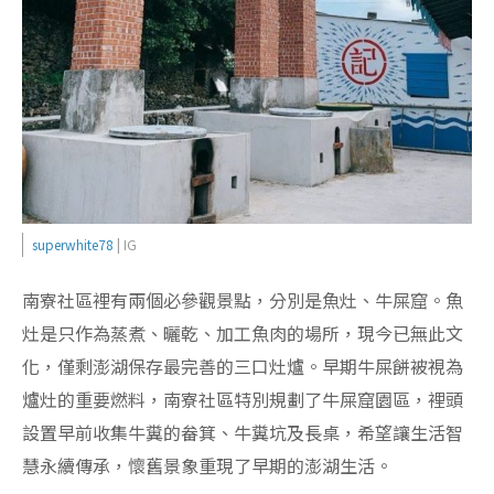
superwhite78
| IG
南寮社區裡有兩個必參觀景點，分別是魚灶、牛屎窟。魚
灶是只作為蒸煮、曬乾、加工魚肉的場所，現今已無此文
化，僅剩澎湖保存最完善的三口灶爐。早期牛屎餅被視為
爐灶的重要燃料，南寮社區特別規劃了牛屎窟園區，裡頭
設置早前收集牛糞的畚箕、牛糞坑及長桌，希望讓生活智
慧永續傳承，懷舊景象重現了早期的澎湖生活。