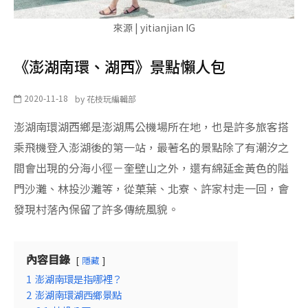
來源 | yitianjian IG
《澎湖南環、湖西》景點懶人包
2020-11-18
by
花枝玩編輯部
澎湖南環湖西鄉是澎湖馬公機場所在地，也是許多旅客搭
乘飛機登入澎湖後的第一站，最著名的景點除了有潮汐之
間會出現的分海小徑－奎壁山之外，還有綿延金黃色的隘
門沙灘、林投沙灘等，從菓葉、北寮、許家村走一回，會
發現村落內保留了許多傳統風貌。
內容目錄
隱藏
1
澎湖南環是指哪裡？
2
澎湖南環湖西鄉景點