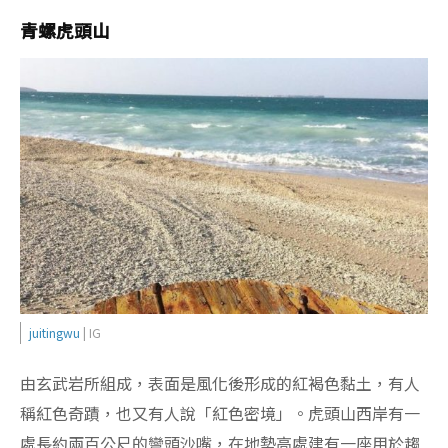
青螺虎頭山
juitingwu
| IG
由玄武岩所組成，表面是風化後形成的紅褐色黏土，有人
稱紅色奇蹟，也又有人說「紅色密境」。虎頭山西岸有一
處長約兩百公尺的彎頭沙嘴，在地勢高處建有一座用於趨