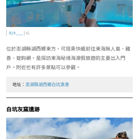
819.___
| IG
位於澎湖縣湖西鄉東方，可搭乘快艇前往東海無人島、雞
善、錠鈎嶼，是探訪東海秘境海渡假旅遊的主要出入門
戶。附近也有許多景點可以參觀。
地址：
澎湖縣湖西鄉白坑漁港
白坑灰窯遺跡