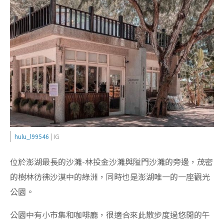
hulu_l99546
| IG
位於澎湖最長的沙灘-林投金沙灘與隘門沙灘的旁邊，茂密
的樹林彷彿沙漠中的綠洲，同時也是澎湖唯一的一座觀光
公園。
公園中有小市集和咖啡廳，很適合來此散步度過悠閒的午