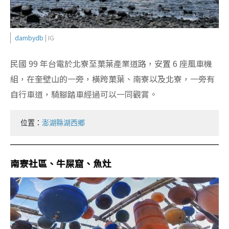
dambydb
| IG
民國 99 年台電於北寮至菓葉產業道路，安置 6 座風車機
組，在奎壁山的一旁，橫跨菓葉、南寮以及北寮，一旁有
自行車道，騎腳踏車經過可以一同觀賞。
位置：
澎湖縣湖西鄉
南寮社區、牛屎窟、魚灶