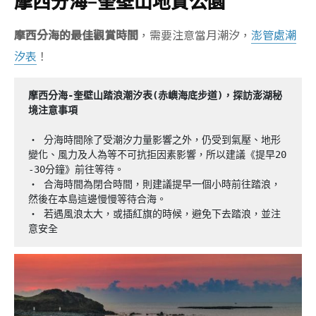
摩西分海
–
奎壁山地質公園
摩西分海的最佳觀賞時間
，需要注意當月潮汐，
澎管處潮
汐表
！
摩西分海-奎壁山踏浪潮汐表(赤嶼海底步道)，探訪澎湖秘
境注意事項
‧ 分海時間除了受潮汐力量影響之外，仍受到氣壓、地形
變化、風力及人為等不可抗拒因素影響，所以建議《提早20
-30分鐘》前往等待。

‧ 合海時間為閉合時間，則建議提早一個小時前往踏浪，
然後在本島這邊慢慢等待合海。

‧ 若遇風浪太大，或插紅旗的時候，避免下去踏浪，並注
意安全