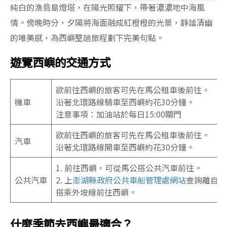
純白的漁翁島燈塔，在陽光照耀下，帶著濃濃地中海風
情。傍晚時分，夕陽將海面融成紅橙橙的光景，靜謐清幽
的唯美感，為西嶼整趟旅程劃下完美句點。
遊覽西嶼的交通方式
欲前往西嶼的旅客可先在馬公租車後前往。
機車
沿著北環路線騎車至西嶼約花30分鐘。
注意事項：加油站於每日15:00關門
欲前往西嶼的旅客可先在馬公租車後前往。
汽車
沿著北環路線開車至西嶼約花30分鐘。
1. 前往西嶼，可從馬公搭公共汽車前往。
公共汽車
2. 上
澎湖縣政府公共車船管理處網站
查詢離自己
搭乘外垵線前往西嶼。
什麼季節去西嶼最適合？