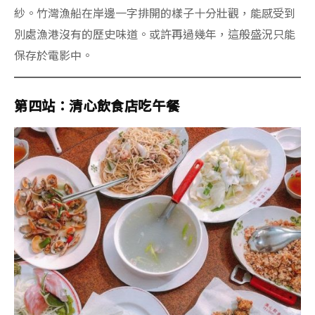
紗。竹灣漁船在岸邊一字排開的樣子十分壯觀，能感受到
別處漁港沒有的歷史味道。或許再過幾年，這般盛況只能
保存於電影中。
第四站：清心飲食店吃午餐