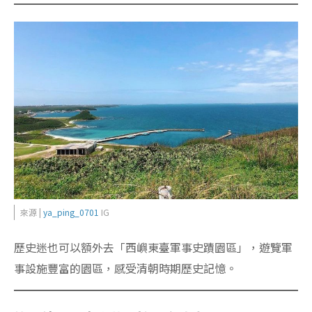
來源 |
ya_ping_0701
IG
歷史迷也可以額外去「西嶼東臺軍事史蹟園區」，遊覽軍
事設施豐富的園區，感受清朝時期歷史記憶。