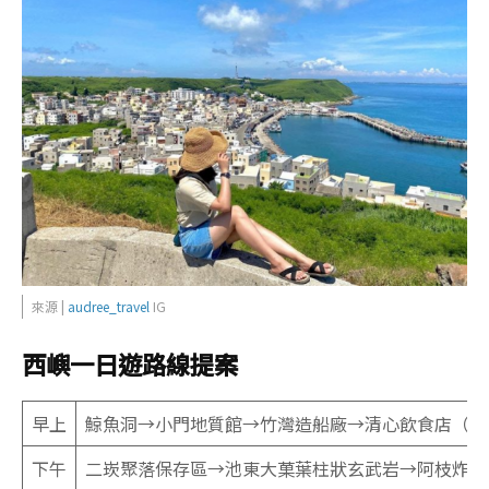
來源 |
audree_travel
IG
西嶼一日遊路線提案
早上
鯨魚洞→小門地質館→竹灣造船廠→清心飲食店（午
下午
二崁聚落保存區→池東大菓葉柱狀玄武岩→阿枝炸粿