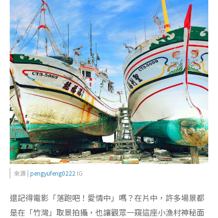
來源 |
pengyufeng0222
IG
還記得電影「落跑吧！愛情中」嗎？在片中，許多場景都
是在「竹灣」取景拍攝，也讓觀眾一窺這座小漁村神秘面