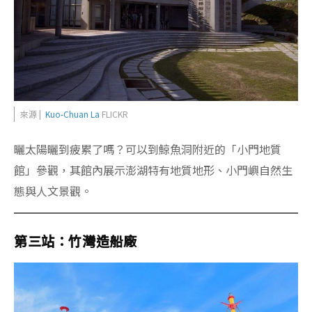
來源 |
Kuo-Chuan La
FLICKR
曬太陽曬到疲累了嗎？可以到鯨魚洞附近的「小門地質
館」參觀，其館內展示澎湖特有地質地形、小門嶼自然生
態與人文景觀。
第三站：竹灣造船廠