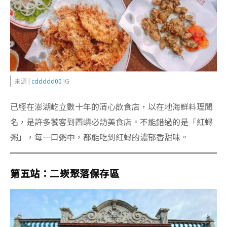
來源 |
cddddd00
IG
已經在澎湖屹立數十年的清心飲食店，以在地海鮮料理聞
名，是許多饕客到西嶼必訪美食店。不能錯過的是「紅蟳
粥」，每一口粥中，都能吃到紅蟳的濃郁香甜味。
第五站：二崁聚落保存區