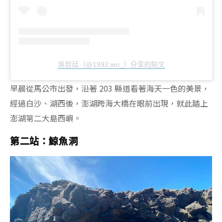
吳哲廷（@1992.wu_）分享的貼文
早晨從馬公市出發，沿著 203 縣道看著海天一色的美景，
經過白沙、湖西後，澎湖跨海大橋在眼前出現，就此踏上
澎湖第二大島西嶼。
第二站：鯨魚洞