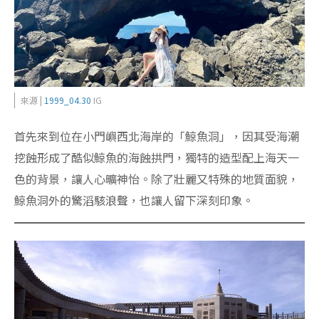
來源 |
1999_04.30
IG
首先來到位在小門嶼西北海岸的「鯨魚洞」，因其受海潮
挖蝕形成了酷似鯨魚的海蝕拱門，獨特的造型配上海天一
色的背景，讓人心曠神怡。除了壯麗又特殊的地質面貌，
鯨魚洞外的驚滔駭浪聲，也讓人留下深刻印象。