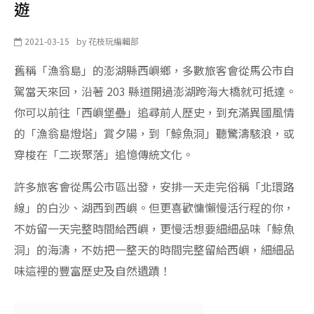
遊
2021-03-15
by
花枝玩編輯部
舊稱「漁翁島」的澎湖縣西嶼鄉，多數旅客會從馬公市自
駕當天來回，沿著 203 縣道開過澎湖跨海大橋就可抵達。
你可以前往「西嶼堡壘」追尋前人歷史，到充滿異國風情
的「漁翁島燈塔」賞夕陽，到「鯨魚洞」聽驚濤駭浪，或
穿梭在「二崁聚落」追憶傳統文化。
許多旅客會從馬公市區出發，安排一天走完俗稱「北環路
線」的白沙、湖西到西嶼。但更喜歡慵懶慢活行程的你，
不妨留一天完整時間給西嶼，更慢活想要細細品味「鯨魚
洞」的海濤，不妨把一整天的時間完整留給西嶼，細細品
味這裡的豐富歷史及自然遺蹟！