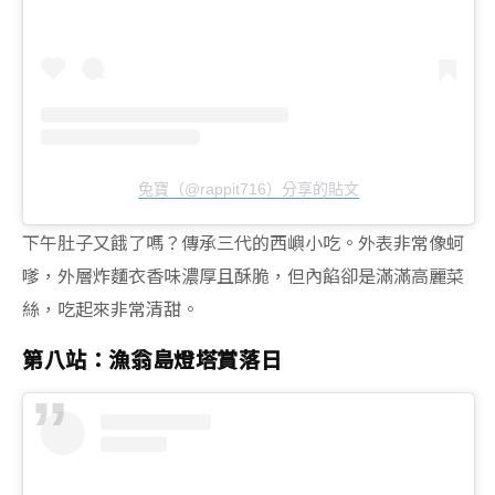
兔寶（@rappit716）分享的貼文
下午肚子又餓了嗎？傳承三代的西嶼小吃。外表非常像蚵
嗲，外層炸麵衣香味濃厚且酥脆，但內餡卻是滿滿高麗菜
絲，吃起來非常清甜。
第八站：漁翁島燈塔賞落日