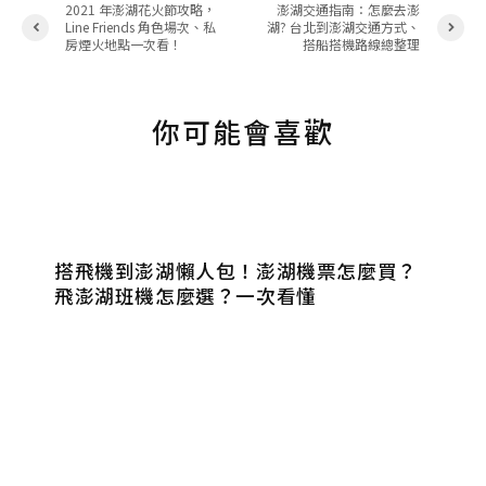
2021 年澎湖花火節攻略，
澎湖交通指南：怎麼去澎
Line Friends 角色場次、私
湖? 台北到澎湖交通方式、
房煙火地點一次看！
搭船搭機路線總整理
你可能會喜歡
搭飛機到澎湖懶人包！澎湖機票怎麼買？
飛澎湖班機怎麼選？一次看懂